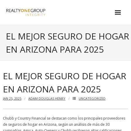
Skip
to
content
About
EL MEJOR SEGURO DE HOGAR
- About Marta
EN ARIZONA PARA 2025
- About Our Local Living
- Privacy Policy
EL MEJOR SEGURO DE HOGAR
Contact
EN ARIZONA PARA 2025
- Request a Relocation Package
JAN 25, 2025
ADAM DOUGLAS HENRY
UNCATEGORIZED
- Contact Marta
What Is My Home Worth?
Chubb y Country Financial se destacan como los principales proveedores
de seguros de hogar en Arizona, según un análisis de más de 30
Local Homes
compañías. Amica, Auto-Owners y Chubb recibieron altas calificaciones