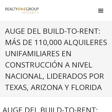
Skip
to
content
About
AUGE DEL BUILD-TO-RENT:
- About Marta
MÁS DE 110,000 ALQUILERES
- About Our Local Living
UNIFAMILIARES EN
- Privacy Policy
CONSTRUCCIÓN A NIVEL
Contact
NACIONAL, LIDERADOS POR
- Request a Relocation Package
TEXAS, ARIZONA Y FLORIDA
- Contact Marta
What Is My Home Worth?
AUGE DEL BUILD-TO-RENT:
Local Homes