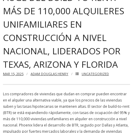
MÁS DE 110,000 ALQUILERES
Articles
UNIFAMILIARES EN
Our Local Living
CONSTRUCCIÓN A NIVEL
NACIONAL, LIDERADOS POR
TEXAS, ARIZONA Y FLORIDA
MAR 15, 2025
ADAM DOUGLAS HENRY
UNCATEGORIZED
Los compradores de viviendas que dudan en comprar pueden encontrar
en el alquiler una alternativa viable, ya que los precios de las viviendas
suben y las tasas hipotecarias se mantienen altas. El sector de build-to-rent
(BTR) se está expandiendo rápidamente, con tasas de ocupación del 95% y
más de 110,000 viviendas unifamiliares en alquiler en construcción a nivel
nacional. Phoenix lidera el desarrollo de BTR, seguido por Dallas y Atlanta,
impulsado por fuertes mercados laborales y la demanda de viviendas