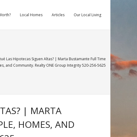
Worth?
Local Homes
Articles
Our Local Living
ué Las Hipotecas Siguen Altas? | Marta Bustamante Full Time
, and Community. Realty ONE Group Integrity 520-256-5625
LTAS? | MARTA
LE, HOMES, AND