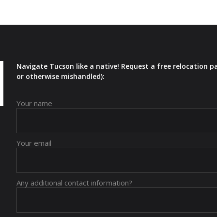
Navigate Tucson like a native! Request a free relocation p
or otherwise mishandled):
Your name
Your email
Any additional contact information?