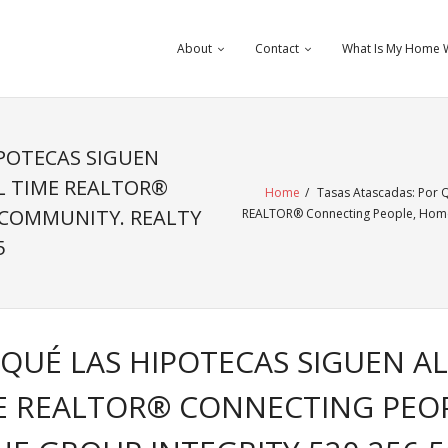
About
Contact
What Is My Home 
IPOTECAS SIGUEN
L TIME REALTOR®
Home
/
Tasas Atascadas: Por Q
 COMMUNITY. REALTY
REALTOR® Connecting People, Homes
5
 QUÉ LAS HIPOTECAS SIGUEN A
E REALTOR® CONNECTING PEOP