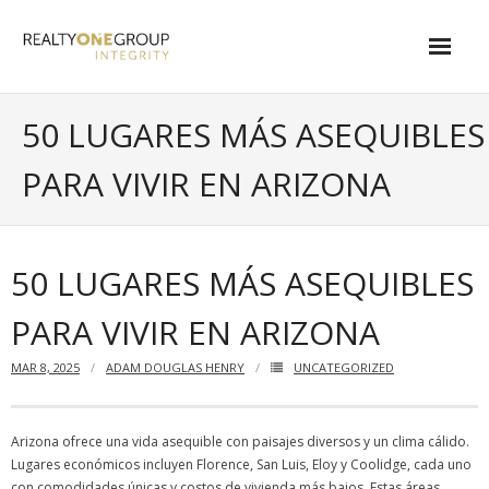
Skip
to
content
About
50 LUGARES MÁS ASEQUIBLES
- About Marta
PARA VIVIR EN ARIZONA
- About Our Local Living
- Privacy Policy
50 LUGARES MÁS ASEQUIBLES
Contact
PARA VIVIR EN ARIZONA
- Request a Relocation Package
MAR 8, 2025
ADAM DOUGLAS HENRY
UNCATEGORIZED
- Contact Marta
What Is My Home Worth?
Arizona ofrece una vida asequible con paisajes diversos y un clima cálido.
Lugares económicos incluyen Florence, San Luis, Eloy y Coolidge, cada uno
Local Homes
con comodidades únicas y costos de vivienda más bajos. Estas áreas