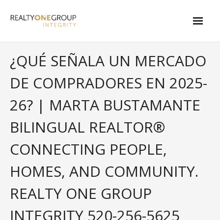
Skip
to
content
About
¿QUÉ SEÑALA UN MERCADO
- About Marta
DE COMPRADORES EN 2025-
- About Our Local Living
26? | MARTA BUSTAMANTE
- Privacy Policy
BILINGUAL REALTOR®
Contact
CONNECTING PEOPLE,
- Request a Relocation Package
HOMES, AND COMMUNITY.
- Contact Marta
REALTY ONE GROUP
What Is My Home Worth?
INTEGRITY 520-256-5625
Local Homes