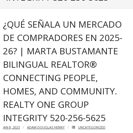
Articles
¿QUÉ SEÑALA UN MERCADO
Our Local Living
DE COMPRADORES EN 2025-
26? | MARTA BUSTAMANTE
BILINGUAL REALTOR®
CONNECTING PEOPLE,
HOMES, AND COMMUNITY.
REALTY ONE GROUP
INTEGRITY 520-256-5625
JAN 8, 2025
ADAM DOUGLAS HENRY
UNCATEGORIZED